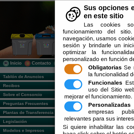
Sus opciones e
en este sitio
Las cookies so
funcionamiento del siti
navegación, usamos cookies
sesión y brindarle un inic
optimizar la funcionalid
personalizado en función de
Inicio
Contacto
Localización
Quién Somos
Obligatorias
Se r
la funcionalidad de
Usted se encuentra aquí:
Inicio
/
/
ORDEN
Tablón de Anuncios
VÉLEZ
Funcionales
Esta
Recibos
uso del Sitio w
Escuchar
ORDENANZA 
Sobre el Consorcio
mejorar el funcionamiento.
Preguntas Frecuentes
TASA DE R.S
Personalizadas
E
empresas publi
Plantas de Transferencia
ALMANZORA 
relevantes para sus intere
Legislación
Si quiere inhabilitar las c
Consorcio Almanzo
Modelos e Impresos
haga click sobre el botón c