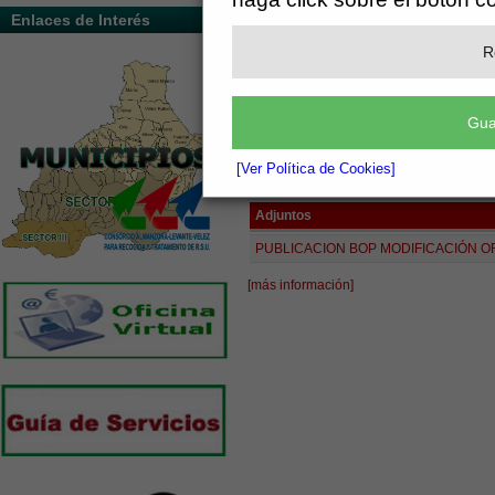
Enlaces de Interés
Medio Ambie
R
Administración
Gua
Normas - Ordenanzas
[Ver Política de Cookies]
(See attached file: PUBLICACION BOP MODI
Adjuntos
PUBLICACION BOP MODIFICACIÓN OR
[más información]