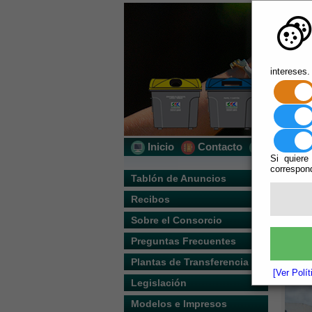
intereses.
Inicio
Contacto
Localizac
Si quiere
correspond
Usted s
Tablón de Anuncios
Recibos
Escuchar
Sobre el Consorcio
Preguntas Frecuentes
Plantas de Transferencia
[Ver Polí
Legislación
Modelos e Impresos