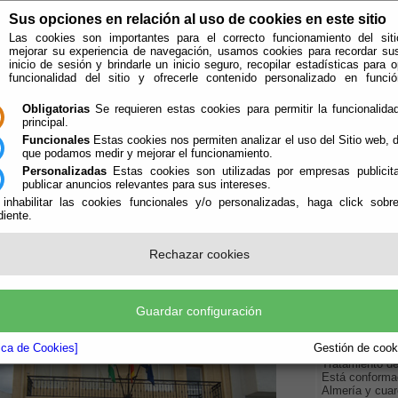
Sus opciones en relación al uso de cookies en este sitio
Las cookies son importantes para el correcto funcionamiento del siti
mejorar su experiencia de navegación, usamos cookies para recordar su
inicio de sesión y brindarle un inicio seguro, recopilar estadísticas para o
funcionalidad del sitio y ofrecerle contenido personalizado en func
Obligatorias
Se requieren estas cookies para permitir la funcionalidad
principal.
Funcionales
Estas cookies nos permiten analizar el uso del Sitio web,
que podamos medir y mejorar el funcionamiento.
Personalizadas
Estas cookies son utilizadas por empresas publicita
publicar anuncios relevantes para sus intereses.
ión
Quién Somos
 inhabilitar las cookies funcionales y/o personalizadas, haga click sobr
iente.
e encuentra aquí:
Inicio
/
/
Quién Somos
Rechazar cookies
Guardar configuración
El Consorcio e
recibe la deno
tica de Cookies]
Gestión de cooki
Vélez para la 
Tratamiento de
Está conformad
Almería y cuar