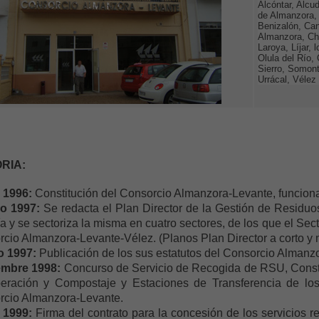
Alcóntar, Alcu
de Almanzora, 
Benizalón, Can
Almanzora, Chi
Laroya, Líjar, 
Olula del Río,
Sierro, Somontí
Urrácal, Vélez
RIA:
o 1996:
Constitución del Consorcio Almanzora-Levante, funcion
ro 1997:
Se redacta el Plan Director de la Gestión de Residuo
a y se sectoriza la misma en cuatro sectores, de los que el Sector
cio Almanzora-Levante-Vélez. (Planos Plan Director a corto y 
o 1997:
Publicación de los sus estatutos del Consorcio Almanz
iembre 1998:
Concurso de Servicio de Recogida de RSU, Constr
eración y Compostaje y Estaciones de Transferencia de lo
rcio Almanzora-Levante.
l 1999:
Firma del contrato para la concesión de los servicios 