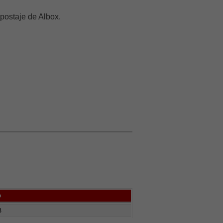
postaje de Albox.
o
B