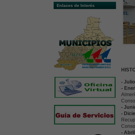
Enlaces de Interés
HISTO
- Juli
- Ene
Almerí
Consor
- Juni
- Dic
Recup
Conso
- Abri