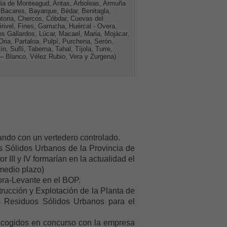
dia de Monteagud, Antas, Arboleas, Armuña
Bacares, Bayarque, Bédar, Benitagla,
toria, Chercos, Cóbdar, Cuevas del
rivel, Fines, Garrucha, Huércal - Overa,
los Gallardos, Lúcar, Macael, Maria, Mojácar,
 Oria, Partaloa, Pulpí, Purchena, Serón,
n, Suflí, Taberna, Tahal, Tíjola, Turre,
 – Blanco, Vélez Rubio, Vera y Zurgena)
ando con un vertedero controlado.
s Sólidos Urbanos de la Provincia de
 III y IV formarían en la actualidad el
medio plazo)
ora-Levante en el BOP.
ucción y Explotación de la Planta de
s Residuos Sólidos Urbanos para el
recogidos en concurso con la empresa