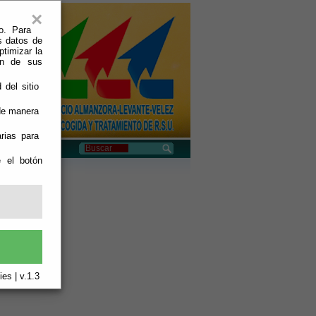
×
o. Para
s datos de
ptimizar la
ión de sus
 del sitio
 de manera
rias para
e el botón
es | v.1.3