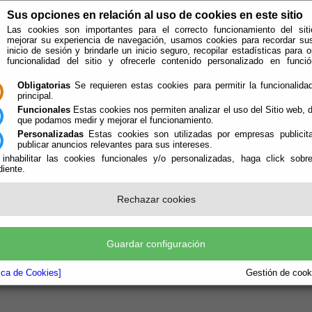
Sus opciones en relación al uso de cookies en este sitio
Las cookies son importantes para el correcto funcionamiento del siti
mejorar su experiencia de navegación, usamos cookies para recordar su
inicio de sesión y brindarle un inicio seguro, recopilar estadísticas para o
funcionalidad del sitio y ofrecerle contenido personalizado en func
Obligatorias
Se requieren estas cookies para permitir la funcionalidad
principal.
Funcionales
Estas cookies nos permiten analizar el uso del Sitio web,
que podamos medir y mejorar el funcionamiento.
Personalizadas
Estas cookies son utilizadas por empresas publicita
publicar anuncios relevantes para sus intereses.
ión
Quién Somos
 inhabilitar las cookies funcionales y/o personalizadas, haga click sobr
iente.
Rechazar cookies
Guardar configuración
tica de Cookies]
Gestión de cooki