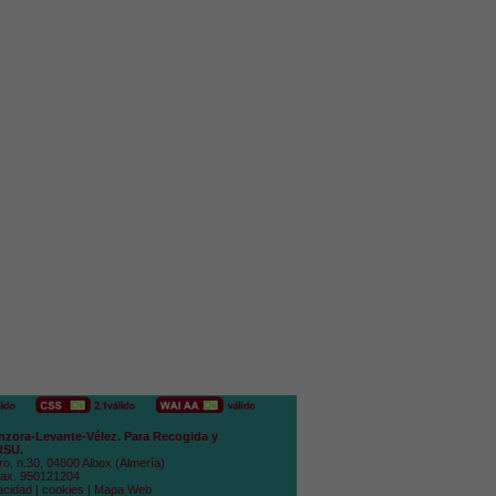
zora-Levante-Vélez. Para Recogida y
RSU.
ro, n.30, 04800 Albox (Almería)
Fax. 950121204
acidad
|
cookies
|
Mapa Web