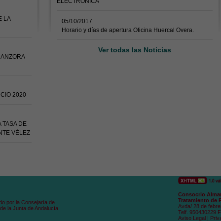
ELECTRÓNICA
E LA
05/10/2017
Horario y días de apertura Oficina Huercal Overa.
Ver todas las Noticias
MANZORA
CIO 2020
 TASA DE
NTE VÉLEZ
Consocrio Alman
Tratamiento de 
do por la Consejaría de
Avda/ 28 de febre
de la Junta de Andalucía
Telf. 950430229 
Aviso Legal
|
Priv