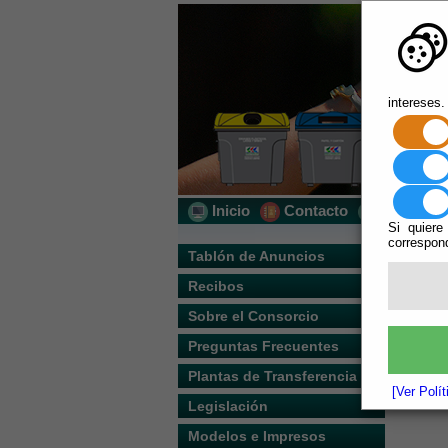
intereses.
Inicio
Contacto
Localizac
Si quiere
correspond
Tablón de Anuncios
Recibos
Sobre el Consorcio
Preguntas Frecuentes
Plantas de Transferencia
[Ver Polí
Legislación
Modelos e Impresos