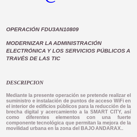
COMUNICACIÓN
OBJETIVO TEMATICO 2
NORMATIVA
INDICADORES PRODUCTIVIDAD
INDICADORES DE COMUNICACION
OBJETIVO TEMATICO 4
DOCUMENTACIÓN
COMPROMISO ANTIFRAUDE
INDICADORES RESULTADO
OPERACIÓN FDU3AN10809
LINEA 2: INFRAESTRUCTURA Y FOMENTO DE LA MOVILIDAD 
NOTICIAS
OBJETIVO TEMATICO 6
CONVOCATORIAS
DECLARACIÓN INSTITUCIONAL ANTIFRAUDE
MODERNIZAR LA ADMINISTRACIÓN
LINEA 3: ACCIONES PARA MEJORAR LA EFICIENCIA ENERGE
LINEA 4: REHABILITACION Y PUESTA EN VALOR DEL PATRIM
BUENAS PRÁCTICAS
OBJETIVO TEMATICO 9
CÓDIGO DE CONDUCTA
ELECTRÓNICA Y LOS SERVICIOS PÚBLICOS A
LINEA 5: REGENERACION DE AREAS DEGRADADAS, ZONAS 
CONTACTO
OBJETIVO TEMATICO 99
TRAVÉS DE LAS TIC
COMISIÓN AUTOEVALUACIÓN DEL RIESGO
LINEA 7: GESTION EDUSI
Aviso Legal
Accesibilidad
Mapa web
Privacidad
Cookies
Contacto
CANAL DE DENUNCIAS
LINEA 8: COMUNICACION EDUSI
DESCRIPCION
Mediante la presente operación se pretende realizar el
suministro e instalación de puntos de acceso WiFi en
el interior de edificios públicos para la reducción de la
brecha digital y acercamiento a la SMART CITY, así
como diferentes elementos con una fuerte
componente tecnológica que permitan la mejora de la
movilidad urbana en la zona del BAJO ANDARAX..