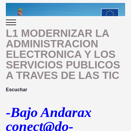
L1 MODERNIZAR LA
ADMINISTRACION
INICIO
ELECTRONICA Y LOS
SERVICIOS PUBLICOS
PERIODO 2014-2020
A TRAVES DE LAS TIC
PROGRAMACIÓN
Escuchar
GESTIÓN Y SEGUIMIENTO
-Bajo Andarax
PRESENTACION
EVALUACIÓN
conect@do-
PLAN IMPLEMENTACIÓN
OBJETIVOS