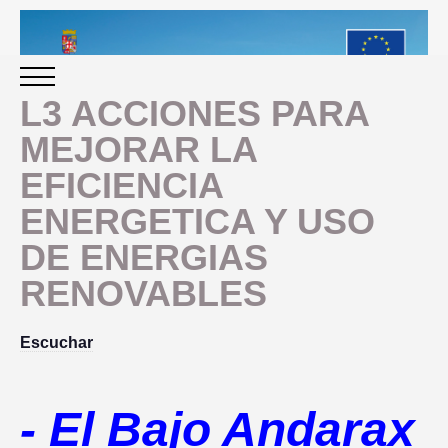
L3 ACCIONES PARA
MEJORAR LA
INICIO
EFICIENCIA
ENERGETICA Y USO
PERIODO 2014-2020
DE ENERGIAS
PROGRAMACIÓN
RENOVABLES
GESTIÓN Y SEGUIMIENTO
Escuchar
PRESENTACION
EVALUACIÓN
-
El Bajo Andarax
PLAN IMPLEMENTACIÓN
OBJETIVOS