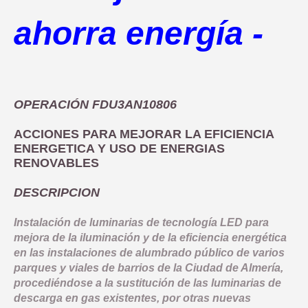
COMUNICACIÓN
OBJETIVO TEMATICO 2
NORMATIVA
ahorra energía -
INDICADORES PRODUCTIVIDAD
LINEA 1: MODERNIZAR LA ADMINISTRACION ELECTRONICA Y 
INDICADORES DE COMUNICACION
OBJETIVO TEMATICO 4
DOCUMENTACIÓN
COMPROMISO ANTIFRAUDE
INDICADORES RESULTADO
LINEA 2: INFRAESTRUCTURA Y FOMENTO DE LA MOVILIDAD 
NOTICIAS
OBJETIVO TEMATICO 6
CONVOCATORIAS
DECLARACIÓN INSTITUCIONAL ANTIFRAUDE
LINEA 3: ACCIONES PARA MEJORAR LA EFICIENCIA ENERGE
LINEA 4: REHABILITACION Y PUESTA EN VALOR DEL PATRIM
BUENAS PRÁCTICAS
OBJETIVO TEMATICO 9
OPERACIÓN FDU3AN10806
CÓDIGO DE CONDUCTA
LINEA 5: REGENERACION DE AREAS DEGRADADAS, ZONAS 
CONTACTO
OBJETIVO TEMATICO 99
ACCIONES PARA MEJORAR LA EFICIENCIA
COMISIÓN AUTOEVALUACIÓN DEL RIESGO
ENERGETICA Y USO DE ENERGIAS
LINEA 7: GESTION EDUSI
Aviso Legal
Accesibilidad
Mapa web
Privacidad
Cookies
Contacto
RENOVABLES
CANAL DE DENUNCIAS
LINEA 8: COMUNICACION EDUSI
DESCRIPCION
Instalación de luminarias de tecnología LED para
mejora de la iluminación y de la eficiencia energética
en las instalaciones de alumbrado público de varios
parques y viales de barrios de la Ciudad de Almería,
procediéndose a la sustitución de las luminarias de
descarga en gas existentes, por otras nuevas